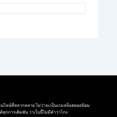
ออนไลน์ที่หลากหลาย ไม่ว่าจะเป็นเกมสล็อตยอดนิยม
ุกการเดิมพัน ว่าเว็บนี้ไม่มีคำว่าโกง