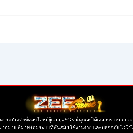
มบันเทิงที่ตอบโจทย์ผู้เล่นยุค5G ที่นี่คุณจะได้เจอการเล่นเกม
ากมาย ที่มาพร้อมระบบที่ทันสมัย ใช้งานง่าย และปลอดภัย ไว้ใจได้ท