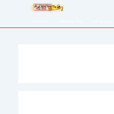
Search
Skip
for:
to
content
หน้าแรก
สมัครสมาชิก
เข้าสู่ระบบ
zeegame1 สมัคร
It seems we can’t find what you’re looking for