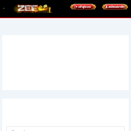
Search
Skip
for:
to
content
สมัครสมาชิก
เข้าสู่ระบบ
โปรโมชั่น
เกี่ยวกับเรา
ติดต่อเรา
นโยบายความเป็นส่วนตัว
zeegame1 เข้า สู่ ระบบ
ล่าสุด
It seems we can’t find what you’re looking for. Perhaps
searching can help.